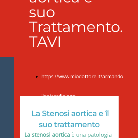
suo
Trattamento.
TAVI
https://www.miodottore.it/armando-
liso/cardiologo-
La Stenosi aortica e îl
ecografista/lecce
suo trattamento
La
stenosi aortica
è una patologia