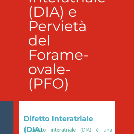
(DIA) e
Pervietà
del
Forame-
ovale-
(PFO)
Difetto Interatriale
(DIA
)
Il
difetto interatriale
(DIA) è una